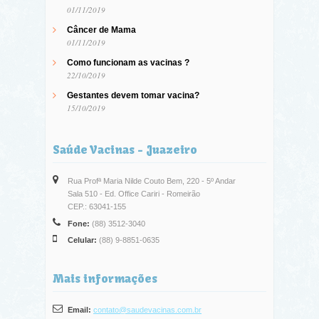
01/11/2019
Câncer de Mama
01/11/2019
Como funcionam as vacinas ?
22/10/2019
Gestantes devem tomar vacina?
15/10/2019
Saúde Vacinas - Juazeiro
Rua Profª Maria Nilde Couto Bem, 220 - 5º Andar
Sala 510 - Ed. Office Cariri - Romeirão
CEP.: 63041-155
Fone:
(88) 3512-3040
Celular:
(88) 9-8851-0635
Mais informações
Email:
contato@saudevacinas.com.br