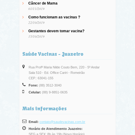
Câncer de Mama
01/11/2019
Como funcionam as vacinas ?
22/10/2019
Gestantes devem tomar vacina?
15/10/2019
Saúde Vacinas - Juazeiro
Rua Profª Maria Nilde Couto Bem, 220 - 5º Andar
Sala 510 - Ed. Office Cariri - Romeirão
CEP.: 63041-155
Fone:
(88) 3512-3040
Celular:
(88) 9-8851-0635
Mais informações
Email:
contato@saudevacinas.com.br
Horário de Atendimento Juazeiro:
SEG a SEX: 8h às 19h (Novo Horário)