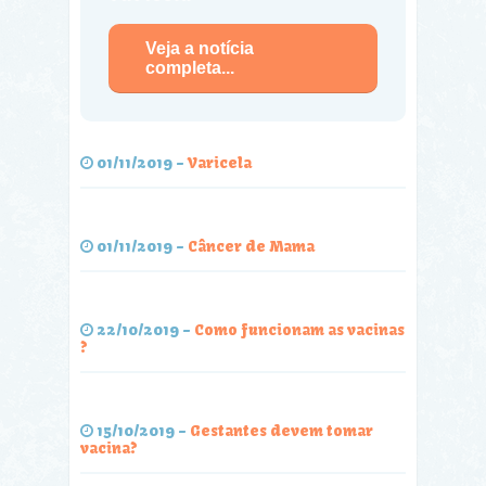
Veja a notícia
completa...
01/11/2019
-
Varicela
01/11/2019
-
Câncer de Mama
22/10/2019
-
Como funcionam as vacinas
?
15/10/2019
-
Gestantes devem tomar
vacina?