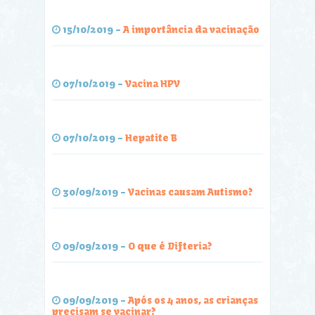
15/10/2019
-
A importância da vacinação
07/10/2019
-
Vacina HPV
07/10/2019
-
Hepatite B
30/09/2019
-
Vacinas causam Autismo?
09/09/2019
-
O que é Difteria?
09/09/2019
-
Após os 4 anos, as crianças
precisam se vacinar?