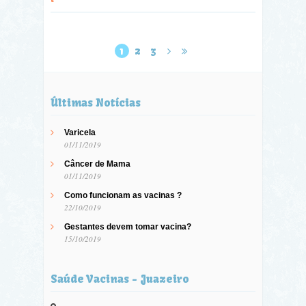
1
2
3
Últimas Notícias
Varicela
01/11/2019
Câncer de Mama
01/11/2019
Como funcionam as vacinas ?
22/10/2019
Gestantes devem tomar vacina?
15/10/2019
Saúde Vacinas - Juazeiro