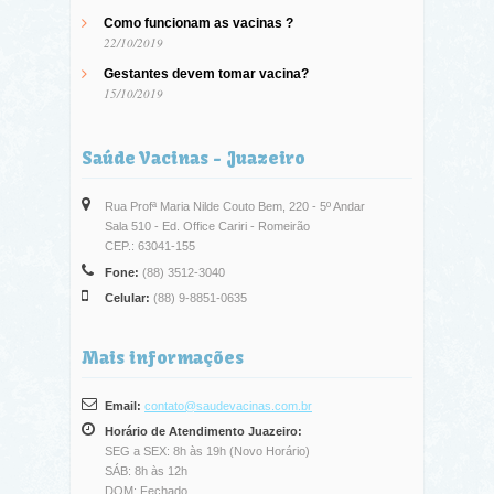
Como funcionam as vacinas ?
22/10/2019
Gestantes devem tomar vacina?
15/10/2019
Saúde Vacinas - Juazeiro
Rua Profª Maria Nilde Couto Bem, 220 - 5º Andar
Sala 510 - Ed. Office Cariri - Romeirão
CEP.: 63041-155
Fone:
(88) 3512-3040
Celular:
(88) 9-8851-0635
Mais informações
Email:
contato@saudevacinas.com.br
Horário de Atendimento Juazeiro:
SEG a SEX: 8h às 19h (Novo Horário)
SÁB: 8h às 12h
DOM: Fechado