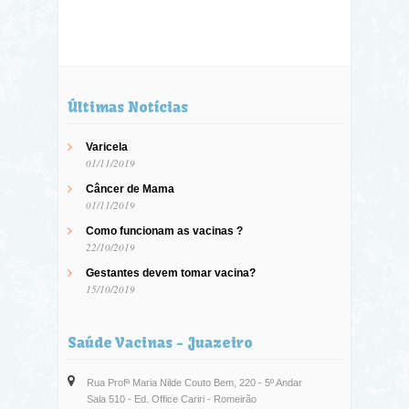
Últimas Notícias
Varicela
01/11/2019
Câncer de Mama
01/11/2019
Como funcionam as vacinas ?
22/10/2019
Gestantes devem tomar vacina?
15/10/2019
Saúde Vacinas - Juazeiro
Rua Profª Maria Nilde Couto Bem, 220 - 5º Andar
Sala 510 - Ed. Office Cariri - Romeirão